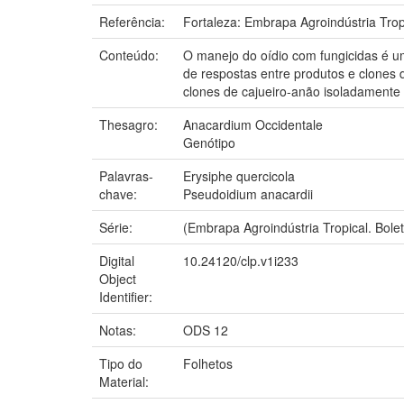
Referência:
Fortaleza: Embrapa Agroindústria Trop
Conteúdo:
O manejo do oídio com fungicidas é um
de respostas entre produtos e clones 
clones de cajueiro-anão isoladament
Thesagro:
Anacardium Occidentale
Genótipo
Palavras-
Erysiphe quercicola
chave:
Pseudoidium anacardii
Série:
(Embrapa Agroindústria Tropical. Bole
Digital
10.24120/clp.v1i233
Object
Identifier:
Notas:
ODS 12
Tipo do
Folhetos
Material: