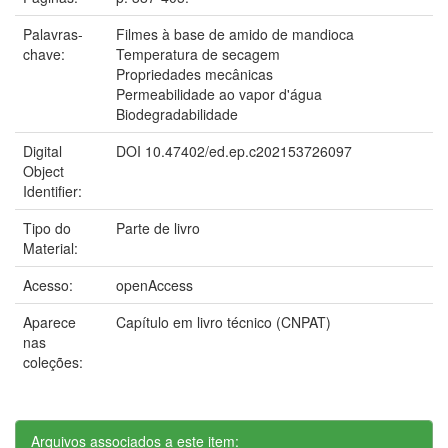
Palavras-
Filmes à base de amido de mandioca
chave:
Temperatura de secagem
Propriedades mecânicas
Permeabilidade ao vapor d'água
Biodegradabilidade
Digital
DOI 10.47402/ed.ep.c202153726097
Object
Identifier:
Tipo do
Parte de livro
Material:
Acesso:
openAccess
Aparece
Capítulo em livro técnico (CNPAT)
nas
coleções:
Arquivos associados a este item: