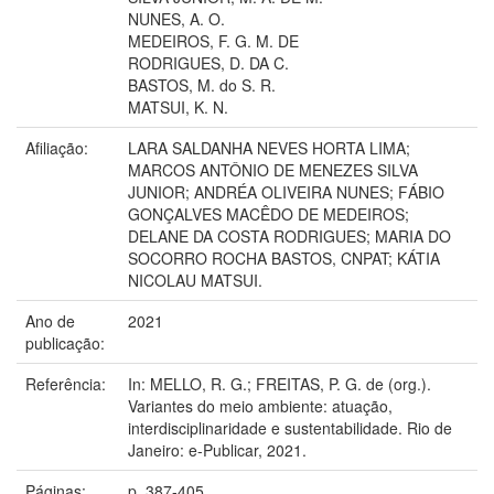
NUNES, A. O.
MEDEIROS, F. G. M. DE
RODRIGUES, D. DA C.
BASTOS, M. do S. R.
MATSUI, K. N.
Afiliação:
LARA SALDANHA NEVES HORTA LIMA;
MARCOS ANTÔNIO DE MENEZES SILVA
JUNIOR; ANDRÉA OLIVEIRA NUNES; FÁBIO
GONÇALVES MACÊDO DE MEDEIROS;
DELANE DA COSTA RODRIGUES; MARIA DO
SOCORRO ROCHA BASTOS, CNPAT; KÁTIA
NICOLAU MATSUI.
Ano de
2021
publicação:
Referência:
In: MELLO, R. G.; FREITAS, P. G. de (org.).
Variantes do meio ambiente: atuação,
interdisciplinaridade e sustentabilidade. Rio de
Janeiro: e-Publicar, 2021.
Páginas:
p. 387-405.