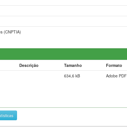
es (CNPTIA)
Descrição
Tamanho
Formato
634,6 kB
Adobe PDF
tísticas