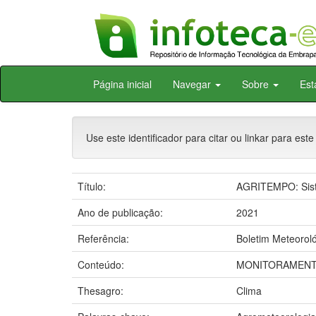
Skip
Página inicial
Navegar
Sobre
Est
navigation
Use este identificador para citar ou linkar para este
Título:
AGRITEMPO: Siste
Ano de publicação:
2021
Referência:
Boletim Meteoroló
Conteúdo:
MONITORAMENTO
Thesagro:
Clima