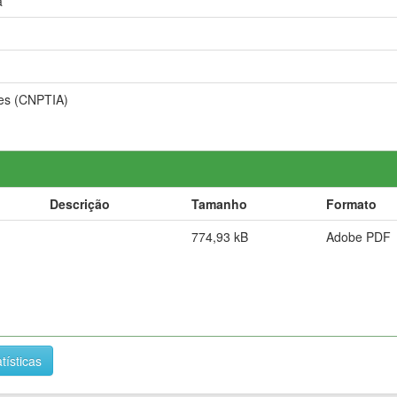
a
ões (CNPTIA)
Descrição
Tamanho
Formato
774,93 kB
Adobe PDF
tísticas