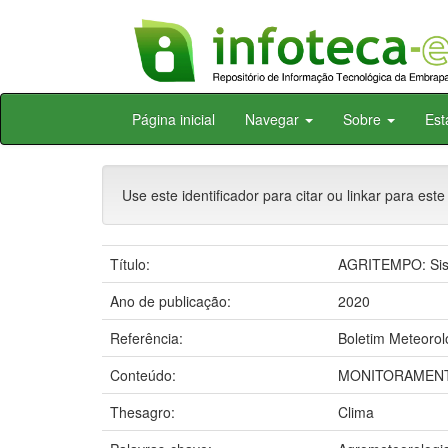
Skip
Página inicial
Navegar
Sobre
Est
navigation
Use este identificador para citar ou linkar para este
Título:
AGRITEMPO: Sist
Ano de publicação:
2020
Referência:
Boletim Meteorol
Conteúdo:
MONITORAMENT
Thesagro:
Clima