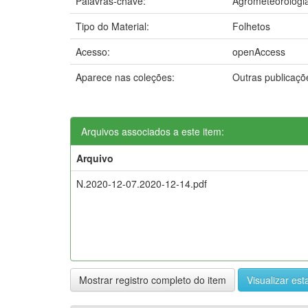
Palavras-chave:
Agrometeorologi
Tipo do Material:
Folhetos
Acesso:
openAccess
Aparece nas coleções:
Outras publicaç
Arquivos associados a este item:
Arquivo
N.2020-12-07.2020-12-14.pdf
Mostrar registro completo do item
Visualizar esta