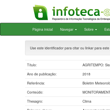
Skip
Página inicial
Navegar
Sobre
Est
navigation
Use este identificador para citar ou linkar para este
Título:
AGRITEMPO: Sist
Ano de publicação:
2018
Referência:
Boletim Meteoroló
Conteúdo:
MONITORAMENT
Thesagro:
Clima