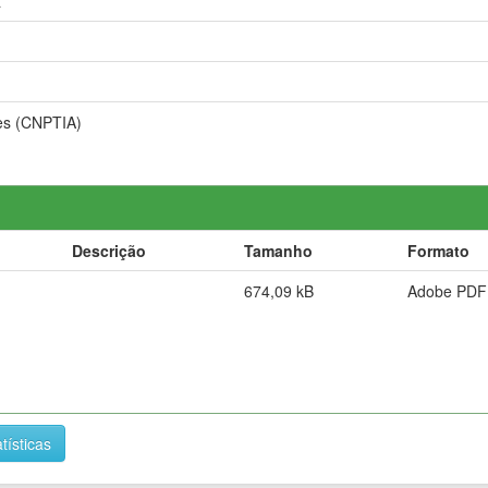
a
es (CNPTIA)
Descrição
Tamanho
Formato
674,09 kB
Adobe PDF
tísticas