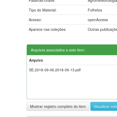
Palavras-chave:
Agrometeorologi
Tipo do Material:
Folhetos
Acesso:
openAccess
Aparece nas coleções:
Outras publicaçõ
Arquivos associados a este item:
Arquivo
SE.2018-09-06.2018-09-13.pdf
Mostrar registro completo do item
Visualizar esta