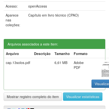
Acesso:
openAccess
Aparece
Capítulo em livro técnico (CPAO)
nas
coleções:
Arquivos associados a este item:
Arquivo
Descrição
Tamanho
Formato
cap.13solos.pdf
6,61 MB
Adobe
PDF
Visualiza
Mostrar registro completo do item
Visualizar estatísticas