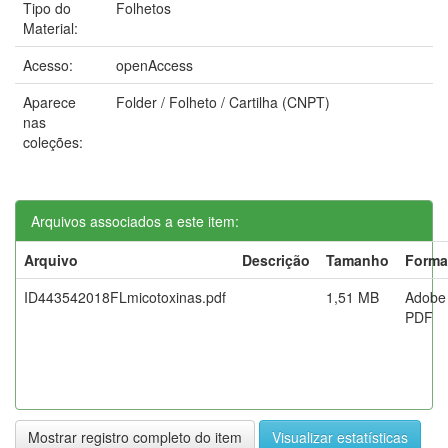
Tipo do
Folhetos
Material:
Acesso:
openAccess
Aparece
Folder / Folheto / Cartilha (CNPT)
nas
coleções:
Arquivos associados a este item:
Arquivo
Descrição
Tamanho
Forma
ID443542018FLmicotoxinas.pdf
1,51 MB
Adobe
PDF
Mostrar registro completo do item
Visualizar estatísticas