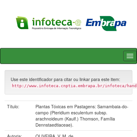
Skip
navigation
Use este identificador para citar ou linkar para este item:
http://www.infoteca.cnptia.embrapa.br/infoteca/hand
Título:
Plantas Tóxicas em Pastagens: Samambaia-do-
campo (Pteridium esculentum subsp.
arachnoideum (Kaulf.) Thomson, Família
Dennstaedtiaceae).
Autoria:
OLIVEIRA, V. M. de