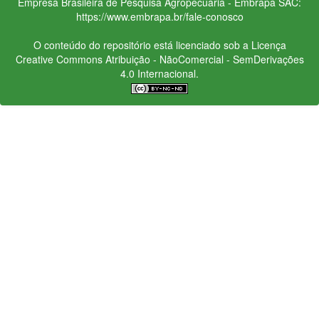
Empresa Brasileira de Pesquisa Agropecuária - Embrapa
SAC:
https://www.embrapa.br/fale-conosco
O conteúdo do repositório está licenciado sob a Licença
Creative Commons
Atribuição - NãoComercial - SemDerivações
4.0 Internacional.