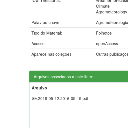
NAL Thesaurus:
Weather forecast
Climate
Agrometeorology
Palavras-chave:
Agrometeorologi
Tipo do Material:
Folhetos
Acesso:
openAccess
Aparece nas coleções:
Outras publicaçõ
Arquivos associados a este item:
Arquivo
SE.2016-05-12.2016-05-19.pdf