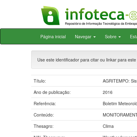
Skip
Página inicial
Navegar
Sobre
Est
navigation
Use este identificador para citar ou linkar para este
Título:
AGRITEMPO: Sist
Ano de publicação:
2016
Referência:
Boletim Meteorol
Conteúdo:
MONITORAMENT
Thesagro:
Clima