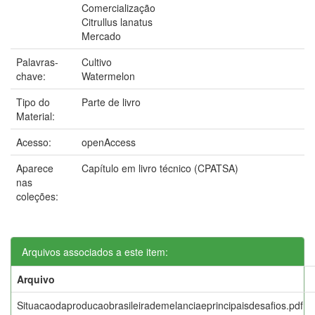
Comercialização
Citrullus lanatus
Mercado
Palavras-
Cultivo
chave:
Watermelon
Tipo do
Parte de livro
Material:
Acesso:
openAccess
Aparece
Capítulo em livro técnico (CPATSA)
nas
coleções:
Arquivos associados a este item:
Arquivo
Situacaodaproducaobrasileirademelanciaeprincipaisdesafios.pdf