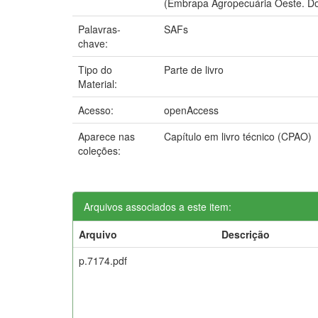
(Embrapa Agropecuária Oeste. D
Palavras-
SAFs
chave:
Tipo do
Parte de livro
Material:
Acesso:
openAccess
Aparece nas
Capítulo em livro técnico (CPAO)
coleções:
Arquivos associados a este item:
Arquivo
Descrição
p.7174.pdf